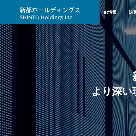
企業情報
ニュース
IR情報
決
Overview
会社概要
会社案内
より深い
COMPANY
SDGs
持続可能な開発