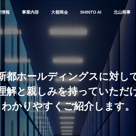
算情報
事業内容
大都商会
SHINTO AI
北山商事
History
沿革
新都ホールディングスに対し
理解と親しみを持っていただ
わかりやすくご紹介します。
Access
目標
アクセス