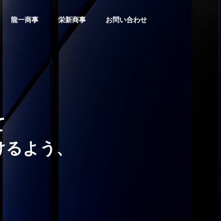
龍一商事
栄新商事
お問い合わせ
Message
ごあいさつ
て
けるよう、
Factory
生産工場