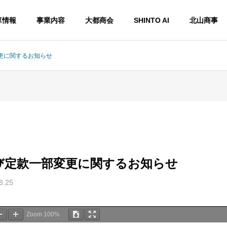
算情報
事業内容
大都商会
SHINTO AI
北山商事
更に関するお知らせ
History
沿革
び定款一部変更に関するお知らせ
Access
8.25
目標
アクセス
Zoom
100%