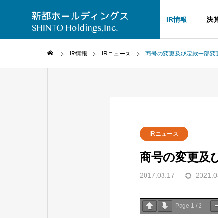
企業情報
ニュース
IR情報
決
IR情報
IRニュース
商号の変更及び定款一部変
Overview
会社概要
会社案内
IRニュース
COMPANY
商号の変更及
SDGs
2017.03.17
2021.0
持続可能な開発
Page
1
/
2