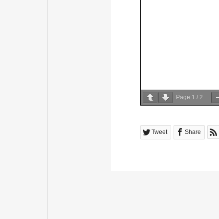
Page
1
/
2
Tweet
Share